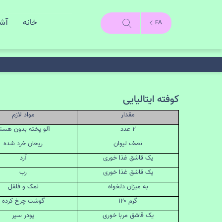
خانه
آش
FA
کوفته ایتالیایی
مقدار
مواد لازم
۲ عدد
آلو پخته بدون هست
نصف لیوان
ریحان خرد شده
یک قاشق غذا خوری
آرد
یک قاشق غذا خوری
رب
به میزان دلخواه
نمک و فلفل
۱۲۰ گرم
گوشت چرخ کرده
یک قاشق مربا خوری
پودر سیر